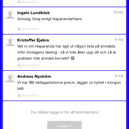
Rapportera
25 apr
Ingela Lundbäck
Söndag 3maj enligt Haparanda/Hans
Rapportera
6 maj
Kristoffer Ejebro
Vet ni om Haparanda har lagt ut någon lista på anmälda
inför lördagens tävling - så vi inte åker upp dit och så är
grabben inte anmäld korrekt?
😄
Rapportera
6 maj
Andreas Nyström
Vi har fått deltagarlistorna precis, lägger ut nyhet i morgon
bitti
Rapportera
Du måste logga in för att kommentera
Logga in