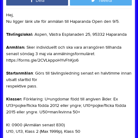
Dela
Tweeta
Hej,
Nu ligger länk ute för anmälan till Haparanda Open den 9/5.
Tävlingslokal:
Aspen, Västra Esplanaden 25, 95332 Haparanda
Anmälan:
Sker individuellt och ska vara arrangören tillhanda
senast söndag 3 maj via anmälningsformuläret.
https://forms.gle/2CVLkppoHYvFhKjo6
Startanmälan
: Görs till tävlingsledning senast en halvtimme innan
utsatt starttid för
respektive pass.
Klasser:
Förklaring: U=ungdomar född till angiven ålder. Ex
U13=pojke/flicka födda 2012 eller yngre; U10=pojke/flicka födda
2015 eller yngre. U50=man/kvinna 50+
Kl: 0900 (Anmälan senast 830)
U10, U13, Klass 2 (Max 1999p), Klass 50