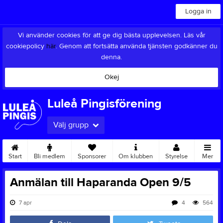
Logga in
Vi använder cookies för att ge dig bästa upplevelsen. Läs vår
cookiepolicy
här
. Genom att fortsätta använda tjänsten godkänner du
denna.
Okej
Luleå Pingisförening
Välj grupp
Start
Bli medlem
Sponsorer
Om klubben
Styrelse
Mer
Anmälan till Haparanda Open 9/5
7 apr
4
564