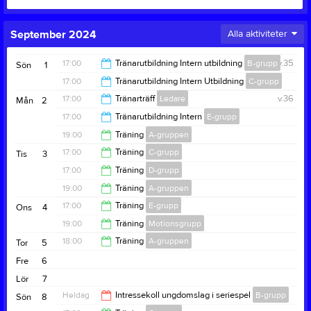
September 2024
Alla aktiviteter
17:00
Tränarutbildning Intern utbildning
B-grupp
v.35
Sön
1
17:00
Tränarutbildning Intern Utbildning
C-grupp
19:00
17:00
Tränarträff
Ledare
v.36
Mån
2
19:00
17:00
Tränarutbildning Intern
E-grupp
19:00
19:00
Träning
A-gruppen
19:00
17:00
Träning
C-grupp
Tis
3
20:30
17:00
Träning
D-grupp
18:00
19:00
Träning
A-gruppen
18:00
17:00
Träning
E-grupp
Ons
4
20:30
19:00
Träning
Motionsgrupp
18:00
18:00
Träning
A-gruppen
Tor
5
19:30
Fre
6
19:30
Lör
7
Heldag
Intressekoll ungdomslag i seriespel
B-grupp
Sön
8