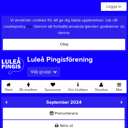
Logga in
Vi använder cookies för att ge dig bästa upplevelsen. Läs vår
cookiepolicy
här
. Genom att fortsätta använda tjänsten godkänner du
denna.
Okej
Luleå Pingisförening
Välj grupp
Start
Bli medlem
Sponsorer
Om klubben
Styrelse
Mer
September 2024
Prenumerera
Skriv ut