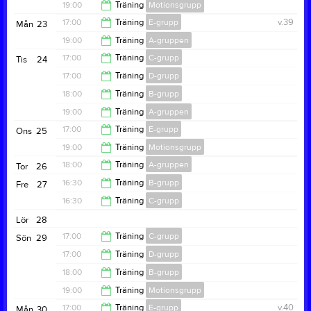
18:00
19:00
Träning
Motionsgrupp
19:00
17:00
Träning
E-grupp
v.39
Mån
23
20:00
19:00
Träning
A-gruppen
18:00
17:00
Träning
C-grupp
Tis
24
20:30
17:00
Träning
D-grupp
18:00
18:00
Träning
B-grupp
18:00
19:00
Träning
A-gruppen
19:00
17:00
Träning
E-grupp
Ons
25
20:30
19:00
Träning
Motionsgrupp
18:00
18:00
Träning
A-gruppen
Tor
26
20:30
16:30
Träning
B-grupp
Fre
27
19:30
16:30
Träning
C-grupp
18:00
Lör
28
18:00
17:00
Träning
C-grupp
Sön
29
17:00
Träning
D-grupp
18:00
18:00
Träning
B-grupp
18:00
19:00
Träning
Motionsgrupp
19:00
17:00
Träning
E-grupp
v.40
Mån
30