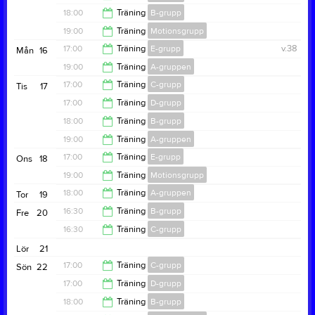
18:00
18:00
Träning
B-grupp
18:00
19:00
Träning
Motionsgrupp
19:00
17:00
Träning
E-grupp
v.38
Mån
16
20:00
19:00
Träning
A-gruppen
18:00
17:00
Träning
C-grupp
Tis
17
20:30
17:00
Träning
D-grupp
18:00
18:00
Träning
B-grupp
18:00
19:00
Träning
A-gruppen
19:00
17:00
Träning
E-grupp
Ons
18
20:30
19:00
Träning
Motionsgrupp
18:00
18:00
Träning
A-gruppen
Tor
19
20:30
16:30
Träning
B-grupp
Fre
20
19:30
16:30
Träning
C-grupp
18:00
Lör
21
18:00
17:00
Träning
C-grupp
Sön
22
17:00
Träning
D-grupp
18:00
18:00
Träning
B-grupp